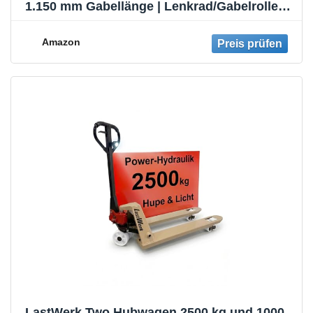
1.150 mm Gabellänge | Lenkrad/Gabelrolle
aus robustem Polyurethan | Einfach-
Gabelrollen | Palettenhubwagen
Amazon
LastWerk Two Hubwagen 2500 kg und 1000