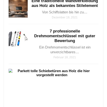
Eine traditionelle Wandverkleidung
aus Holz als bekanntes Stilelement
Von Schiffslatten bis hin zu…
Dezember 19, 2021
7 professionelle
Drehmomentschlüssel mit guter
Bewertung​
Ein Drehmomentschlüssel ist ein
unverzichtbares…
Februar 18, 2021
Park
–
8
Wun
Vari
die
sehr
beli