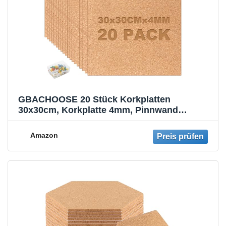
GBACHOOSE 20 Stück Korkplatten
30x30cm, Korkplatte 4mm, Pinnwand
Quadratisch Kork, Korkwand mit
Reißzwecke, Korkmatte, Korkwand
Amazon
Pinnwand, Korkfliesen für Wanddekoration,
Message Board, Fotowand