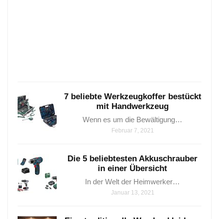
5
wicht
Holzb
die
man
Janua
24,
2021
7 beliebte Werkzeugkoffer bestückt
mit Handwerkzeug
Wenn es um die Bewältigung…
Februar 7, 2021
Die 5 beliebtesten Akkuschrauber
in einer Übersicht
In der Welt der Heimwerker…
Januar 13, 2021