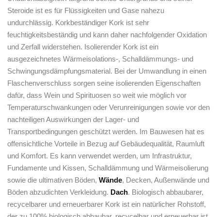
Steroide ist es für Flüssigkeiten und Gase nahezu
undurchlässig. Korkbeständiger Kork ist sehr
feuchtigkeitsbeständig und kann daher nachfolgender Oxidation
und Zerfall widerstehen. Isolierender Kork ist ein
ausgezeichnetes Wärmeisolations-, Schalldämmungs- und
Schwingungsdämpfungsmaterial. Bei der Umwandlung in einen
Flaschenverschluss sorgen seine isolierenden Eigenschaften
dafür, dass Wein und Spirituosen so weit wie möglich vor
Temperaturschwankungen oder Verunreinigungen sowie vor den
nachteiligen Auswirkungen der Lager- und
Transportbedingungen geschützt werden. Im Bauwesen hat es
offensichtliche Vorteile in Bezug auf Gebäudequalität, Raumluft
und Komfort. Es kann verwendet werden, um Infrastruktur,
Fundamente und Kissen, Schalldämmung und Wärmeisolierung
sowie die ultimativen Böden,
Wände
, Decken, Außenwände und
Böden abzudichten Verkleidung.
Dach
. Biologisch abbaubarer,
recycelbarer und erneuerbarer Kork ist ein natürlicher Rohstoff,
der zu 100% biologisch abbaubar, recycelbar und erneuerbar ist.