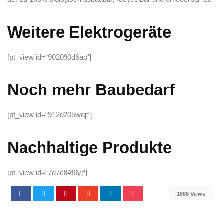
Weitere Elektrogeräte
[pt_view id=“902090d6ao“]
Noch mehr Baubedarf
[pt_view id=“912d205wqp“]
Nachhaltige Produkte
[pt_view id=“7d7c84f6yj“]
1688 Views