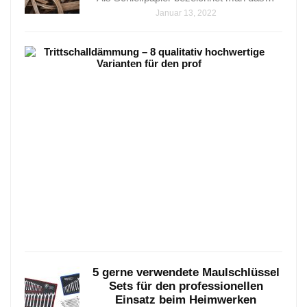
Januar 13, 2022
Trit
–
8
qual
hoch
Vari
Tritt
–
8
qualit
hoch
Janua
25,
2021
5 gerne verwendete Maulschlüssel
Sets für den professionellen
Einsatz beim Heimwerken