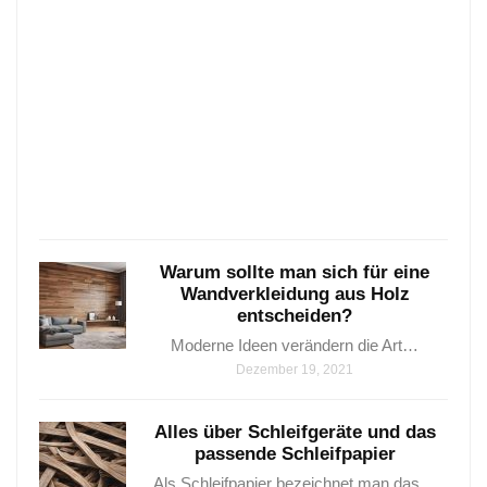
sind
Parke
–
6
wunde
Varia
…
Janua
25,
2021
Warum sollte man sich für eine
Wandverkleidung aus Holz
entscheiden?
Moderne Ideen verändern die Art…
Dezember 19, 2021
Alles über Schleifgeräte und das
passende Schleifpapier
Als Schleifpapier bezeichnet man das…