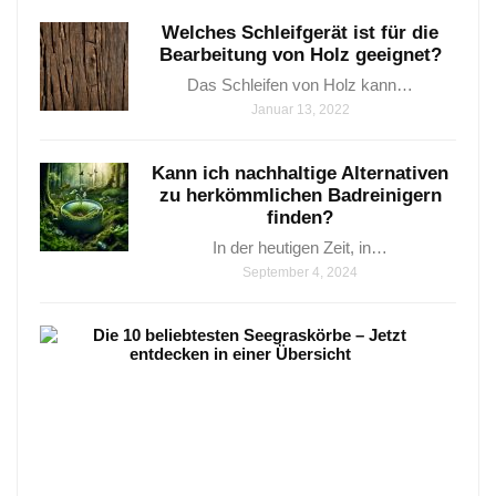
Welches Schleifgerät ist für die
Bearbeitung von Holz geeignet?
Das Schleifen von Holz kann…
Januar 13, 2022
Kann ich nachhaltige Alternativen
zu herkömmlichen Badreinigern
finden?
In der heutigen Zeit, in…
September 4, 2024
Die
6
beli
See
–
Jetz
entd
in