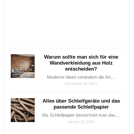
6
wunde
Varia
…
Janua
25,
2021
Warum sollte man sich für eine
Wandverkleidung aus Holz
entscheiden?
Moderne Ideen verändern die Art…
Dezember 19, 2021
Alles über Schleifgeräte und das
passende Schleifpapier
Als Schleifpapier bezeichnet man das…
Januar 13, 2022