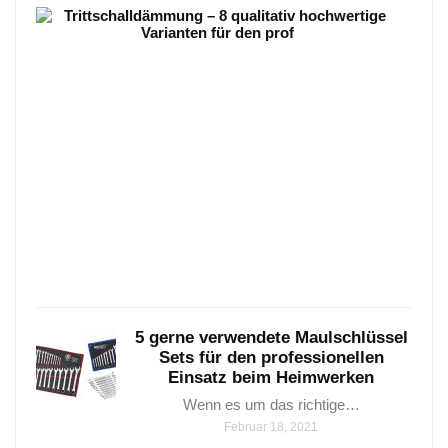
Trit
–
8
qual
hoch
Vari
Tritt
–
8
qualit
hoch
Janua
25,
2021
5 gerne verwendete Maulschlüssel
Sets für den professionellen
Einsatz beim Heimwerken
Wenn es um das richtige…
Februar 18, 2021