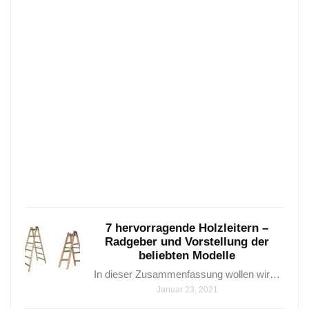
7
wun
Mode
für
dein
Trep
Hand
aus
Holz
–
7…
Janua
25,
2021
7 hervorragende Holzleitern –
Radgeber und Vorstellung der
beliebten Modelle
In dieser Zusammenfassung wollen wir…
Januar 23, 2021