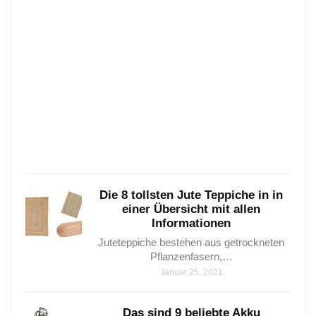
eine
Über
Die
10
belie
Seeg
–
…
Janua
25,
2021
Die 8 tollsten Jute Teppiche in in
einer Übersicht mit allen
Informationen
Juteteppiche bestehen aus getrockneten
Pflanzenfasern,…
Januar 25, 2021
Das sind 9 beliebte Akku