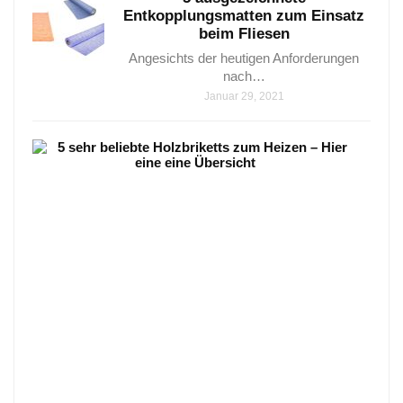
Entkopplungsmatten zum Einsatz
beim Fliesen
Angesichts der heutigen Anforderungen
nach…
Januar 29, 2021
5
sehr
beli
Holz
zum
Heiz
–
Hier
eine
eine
Über
5
wicht
Holzb