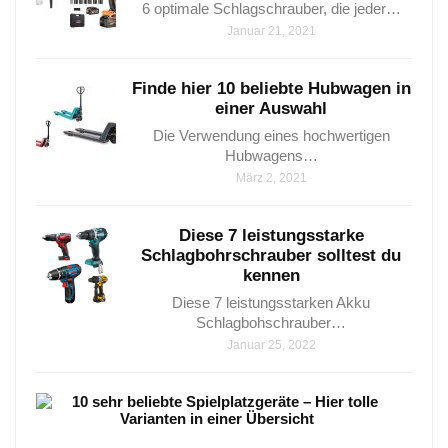
6 optimale Schlagschrauber, die jeder…
Januar 21, 2021
Finde hier 10 beliebte Hubwagen in
einer Auswahl
Die Verwendung eines hochwertigen
Hubwagens…
März 2, 2021
Diese 7 leistungsstarke
Schlagbohrschrauber solltest du
kennen
Diese 7 leistungsstarken Akku
Schlagbohschrauber…
Januar 25, 2022
10
sehr
beli