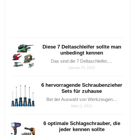
aus
Holz
in…
Janua
25,
2021
Diese 7 Deltaschleifer sollte man
unbedingt kennen
Das sind die 7 Deltaschleifer,…
Januar 25, 2022
6 hervorragende Schraubenzieher
Sets für zuhause
Bei der Auswahl von Werkzeugen…
März 2, 2021
6 optimale Schlagschrauber, die
jeder kennen sollte