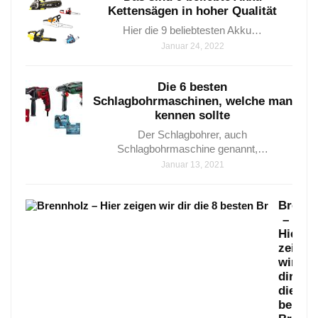
Kettensägen in hoher Qualität
Hier die 9 beliebtesten Akku…
Januar 24, 2022
Die 6 besten
Schlagbohrmaschinen, welche man
kennen sollte
Der Schlagbohrer, auch
Schlagbohrmaschine genannt,…
Januar 13, 2021
Brennh
–
Hier
zeigen
wir
dir
die
belieb