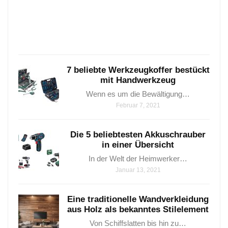
die
man
Janua
24,
2021
7 beliebte Werkzeugkoffer bestückt
mit Handwerkzeug
Wenn es um die Bewältigung…
Februar 7, 2021
Die 5 beliebtesten Akkuschrauber
in einer Übersicht
In der Welt der Heimwerker…
Januar 13, 2021
Eine traditionelle Wandverkleidung
aus Holz als bekanntes Stilelement
Von Schiffslatten bis hin zu…