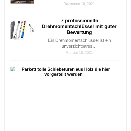
Dezember 19, 2021
7 professionelle
Drehmomentschlüssel mit guter
Bewertung​
Ein Drehmomentschlüssel ist ein
unverzichtbares…
Februar 18, 2021
Park
–
8
Wun
Vari
die
sehr
beli
sind
Parke
–