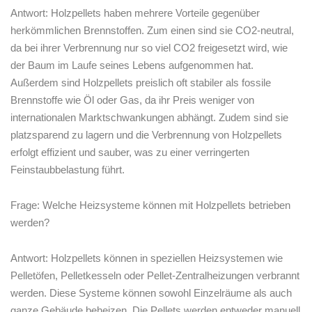
Antwort: Holzpellets​ haben mehrere ‌Vorteile‌ gegenüber
‌herkömmlichen Brennstoffen. Zum​ einen sind sie ​CO2-neutral,
da bei ⁢ihrer Verbrennung⁤ nur so viel CO2 freigesetzt wird, ‌wie
der Baum‍ im Laufe‌ seines⁤ Lebens ​aufgenommen‍ hat.
Außerdem sind Holzpellets preislich oft stabiler als fossile
Brennstoffe wie ⁤Öl oder Gas, da ihr‍ Preis weniger von
internationalen ‌Marktschwankungen abhängt. Zudem sind⁢ sie
platzsparend zu lagern und die Verbrennung von⁤ Holzpellets
erfolgt ​effizient und sauber,‌ was‍ zu einer ⁢verringerten
Feinstaubbelastung führt.
Frage: Welche ⁤Heizsysteme können​ mit Holzpellets betrieben
werden?
Antwort: Holzpellets ⁣können in speziellen Heizsystemen wie
Pelletöfen, Pelletkesseln oder Pellet-Zentralheizungen verbrannt
werden. Diese Systeme können sowohl Einzelräume als auch⁢
ganze Gebäude beheizen. Die Pellets‍ werden entweder manuell⁣