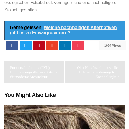
ökologischen Fußabdruck verringern und eine nachhaltigere
Zukunft⁢ gestalten.
Gerne gelesen
Welche nachhaltigen Alternativen
gibt es zu Einwegrasierern?
1084 Views
Furnierschichtholz (LVL):
Öko-Holzfaserdämmstoffe:
Hochleistungs-Holzwerkstoffe
Effiziente Isolierung trifft
für moderne Architektur
Nachhaltigkeit
You Might Also Like