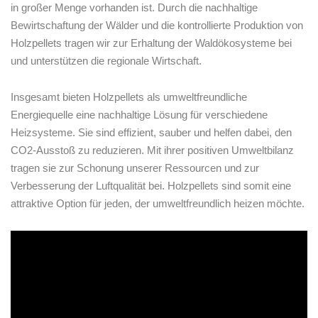
in großer Menge​ vorhanden ist. Durch die nachhaltige
Bewirtschaftung der Wälder und die kontrollierte Produktion von
Holzpellets ⁣tragen wir zur ⁤Erhaltung ⁣der Waldökosysteme bei
und unterstützen die regionale Wirtschaft.
Insgesamt bieten Holzpellets als umweltfreundliche⁢
Energiequelle eine nachhaltige Lösung⁢ für verschiedene
Heizsysteme. Sie ⁢sind ‍effizient, ​sauber und helfen ‍dabei, den
CO2-Ausstoß zu reduzieren. Mit ihrer positiven Umweltbilanz
⁢tragen sie zur Schonung‌ unserer Ressourcen ⁣und zur
Verbesserung der Luftqualität bei. Holzpellets sind somit​ eine
⁣attraktive Option ⁣für jeden, ⁤der ‌umweltfreundlich⁣ heizen möchte.