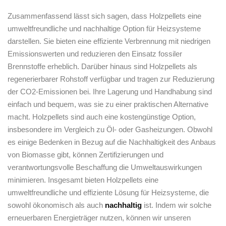
Zusammenfassend lässt sich sagen, ​dass ⁣Holzpellets eine
umweltfreundliche und nachhaltige Option für Heizsysteme
darstellen.‍ Sie bieten eine effiziente ‍Verbrennung mit niedrigen
‌Emissionswerten und reduzieren den⁤ Einsatz fossiler
Brennstoffe ⁣erheblich. Darüber hinaus ​sind Holzpellets als
regenerierbarer Rohstoff⁣ verfügbar und ‍tragen zur Reduzierung
‍der CO2-Emissionen bei. ‍Ihre Lagerung‌ und Handhabung sind
einfach und bequem, was sie zu einer praktischen ⁢Alternative
macht. Holzpellets sind auch eine ⁢kostengünstige Option,
insbesondere im Vergleich zu Öl- oder ⁣Gasheizungen. ​Obwohl
es einige‌ Bedenken in⁣ Bezug auf die Nachhaltigkeit ⁣des‌ Anbaus​
von Biomasse gibt,‌ können Zertifizierungen und
verantwortungsvolle Beschaffung die Umweltauswirkungen
minimieren. ‌Insgesamt⁣ bieten⁣ Holzpellets eine
umweltfreundliche und effiziente Lösung ‌für⁢ Heizsysteme, ⁤die
sowohl ökonomisch ‍als auch⁤
nachhaltig
ist. Indem wir solche ​
erneuerbaren Energieträger nutzen, können wir unseren