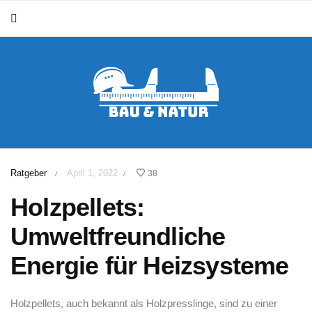
Ratgeber
April 1, 2022
38
/
/
Holzpellets:
Umweltfreundliche
Energie für Heizsysteme
Holzpellets, auch bekannt ⁣als Holzpresslinge, ⁤sind zu​ einer