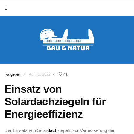
Ratgeber
April 1, 2022
41
/
/
Einsatz von
Solardachziegeln für
Energieeffizienz
Der Einsatz von Solar
dach
ziegeln zur⁤ Verbesserung der