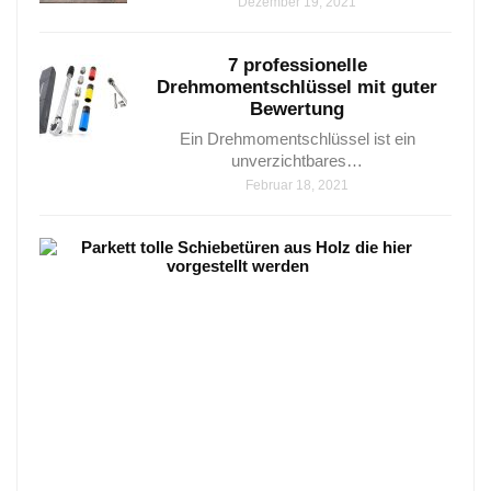
Dezember 19, 2021
7 professionelle
Drehmomentschlüssel mit guter
Bewertung​
Ein Drehmomentschlüssel ist ein
unverzichtbares…
Februar 18, 2021
Park
–
8
Wun
Vari
die
sehr
beli
sind
Parke
–