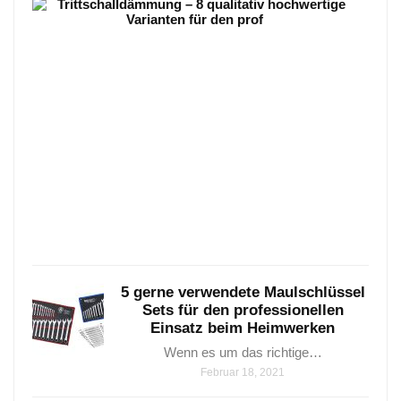
Trit
–
8
qual
hoch
Vari
Tritt
–
8
qualit
hoch
Janua
25,
2021
5 gerne verwendete Maulschlüssel
Sets für den professionellen
Einsatz beim Heimwerken
Wenn es um das richtige…
Februar 18, 2021