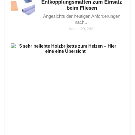
Entkopplungsmatten zum Einsatz
beim Fliesen
Angesichts der heutigen Anforderungen
nach…
Januar 29, 2021
5
sehr
beli
Holz
zum
Heiz
–
Hier
eine
eine
Über
5
wicht
Holzb
die