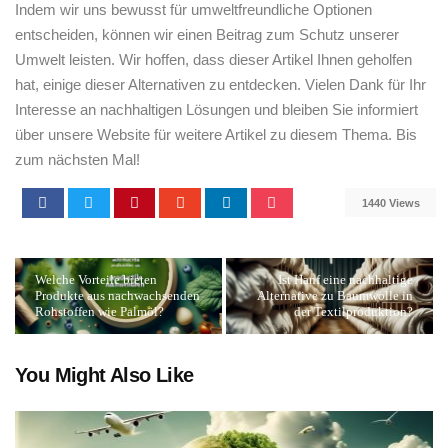
Indem wir uns bewusst für umweltfreundliche⁢ Optionen
⁢entscheiden, können‌ wir⁣ einen Beitrag zum Schutz unserer
Umwelt leisten.⁤ Wir hoffen, dass dieser⁣ Artikel ⁣Ihnen⁣ geholfen
⁣hat, einige dieser Alternativen zu ‌entdecken.‍ Vielen Dank ‍für Ihr
Interesse an nachhaltigen Lösungen und bleiben Sie informiert⁣
über unsere Website für ​weitere ⁤Artikel ⁤zu diesem ⁤Thema. Bis​
zum nächsten Mal!
1440 Views
Welche Vorteile bieten
Ist Hanf eine nachhaltige
Produkte aus nachwachsenden
Alternative zu Baumwolle in
Rohstoffen wie Palmöl?
der Textilproduktion?
You Might Also Like