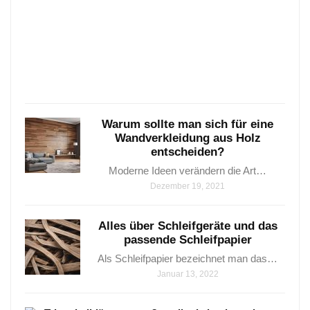
6
wunde
Varia
…
Janua
25,
2021
Warum sollte man sich für eine
Wandverkleidung aus Holz
entscheiden?
Moderne Ideen verändern die Art…
Dezember 19, 2021
Alles über Schleifgeräte und das
passende Schleifpapier
Als Schleifpapier bezeichnet man das…
Januar 13, 2022