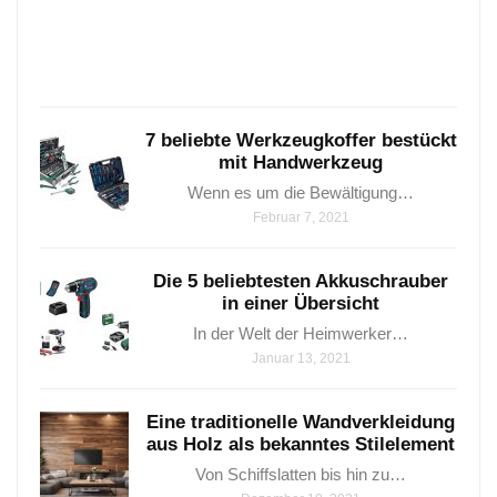
man
Janua
24,
2021
7 beliebte Werkzeugkoffer bestückt
mit Handwerkzeug
Wenn es um die Bewältigung…
Februar 7, 2021
Die 5 beliebtesten Akkuschrauber
in einer Übersicht
In der Welt der Heimwerker…
Januar 13, 2021
Eine traditionelle Wandverkleidung
aus Holz als bekanntes Stilelement
Von Schiffslatten bis hin zu…