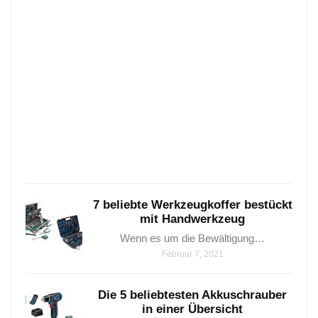
Hier
eine
eine
Über
5
wicht
Holzb
die
man
Janua
24,
2021
7 beliebte Werkzeugkoffer bestückt
mit Handwerkzeug
Wenn es um die Bewältigung…
Februar 7, 2021
Die 5 beliebtesten Akkuschrauber
in einer Übersicht