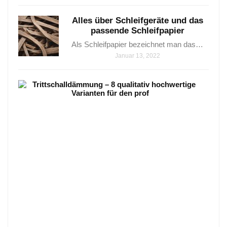
Alles über Schleifgeräte und das
passende Schleifpapier
Als Schleifpapier bezeichnet man das…
Januar 13, 2022
Trit
–
8
qual
hoch
Vari
Tritt
–
8
qualit
hoch
Janua
25,
2021