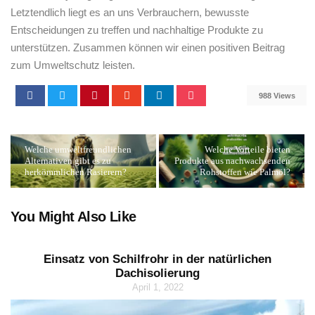
Letztendlich liegt es‍ an uns Verbrauchern, bewusste
Entscheidungen zu treffen und nachhaltige Produkte zu‍
unterstützen. Zusammen können wir einen‌ positiven Beitrag
zum Umweltschutz leisten.
988 Views
Welche umweltfreundlichen
Welche Vorteile bieten
Alternativen gibt es zu
Produkte aus nachwachsenden
herkömmlichen Rasierern?
Rohstoffen wie Palmöl?
You Might Also Like
Einsatz von Schilfrohr in der natürlichen
Dachisolierung
April 1, 2022