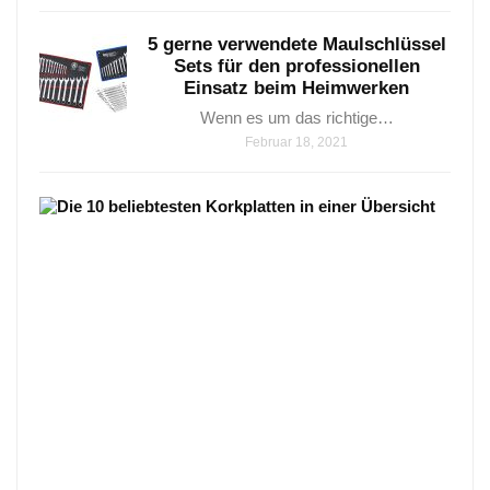
5 gerne verwendete Maulschlüssel
Sets für den professionellen
Einsatz beim Heimwerken
Wenn es um das richtige…
Februar 18, 2021
Die
9
beli
Kork
in
eine
Über
Die
9
belie
Korkp
in…
Janua