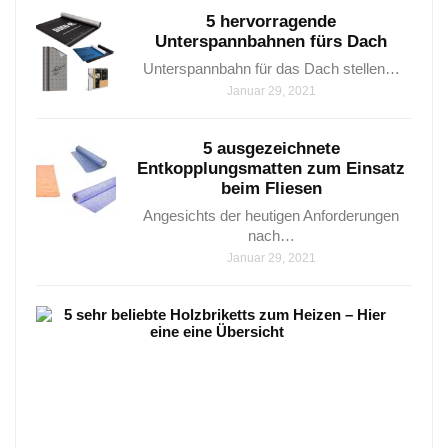
5 hervorragende
Unterspannbahnen fürs Dach
Unterspannbahn für das Dach stellen…
Januar 29, 2021
5 ausgezeichnete
Entkopplungsmatten zum Einsatz
beim Fliesen
Angesichts der heutigen Anforderungen
nach…
Januar 29, 2021
5
sehr
beli
Holz
zum
Heiz
–