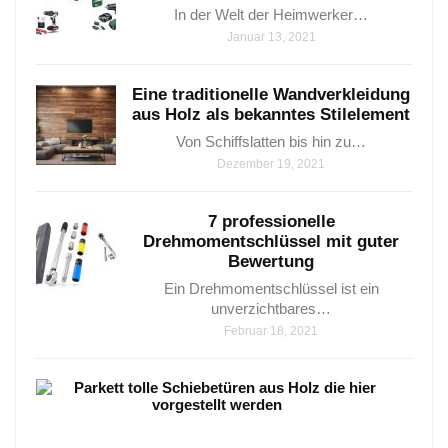
In der Welt der Heimwerker…
Januar 13, 2021
Eine traditionelle Wandverkleidung
aus Holz als bekanntes Stilelement
Von Schiffslatten bis hin zu…
Dezember 19, 2021
7 professionelle
Drehmomentschlüssel mit guter
Bewertung​
Ein Drehmomentschlüssel ist ein
unverzichtbares…
Februar 18, 2021
Park
–
8