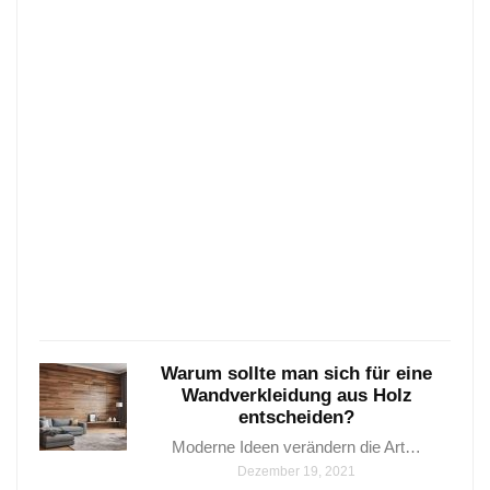
Wun
Vari
die
sehr
beli
sind
Parke
–
6
wunde
Varia
…
Janua
25,
2021
Warum sollte man sich für eine
Wandverkleidung aus Holz
entscheiden?
Moderne Ideen verändern die Art…
Dezember 19, 2021