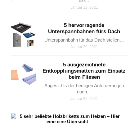
die…
Januar 12, 2021
5 hervorragende
Unterspannbahnen fürs Dach
Unterspannbahn für das Dach stellen…
Januar 29, 2021
5 ausgezeichnete
Entkopplungsmatten zum Einsatz
beim Fliesen
Angesichts der heutigen Anforderungen
nach…
Januar 29, 2021
5
sehr
beli
Holz