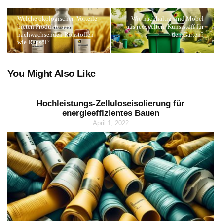
Welche ökologischen Vorteile
Wie nachhaltig sind Möbel
bieten Produkte aus
aus recyceltem Kunststoff für
nachwachsenden Rohstoffen
den Garten?
wie Rapsöl?
You Might Also Like
Hochleistungs-Zelluloseisolierung für
energieeffizientes Bauen
April 1, 2022