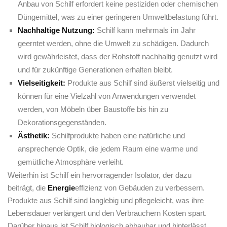
Anbau von Schilf erfordert keine pestiziden oder chemischen​
Düngemittel, was ⁤zu einer ‌geringeren Umweltbelastung führt.
Nachhaltige Nutzung:
Schilf kann⁣ mehrmals im Jahr
geerntet⁣ werden, ohne⁣ die Umwelt‍ zu schädigen. Dadurch
wird gewährleistet, dass der Rohstoff nachhaltig genutzt wird
und für zukünftige Generationen erhalten bleibt.
Vielseitigkeit:
Produkte⁤ aus Schilf sind äußerst vielseitig und
können für eine‍ Vielzahl von Anwendungen verwendet
werden, von Möbeln über Baustoffe bis ‍hin zu
Dekorationsgegenständen.
Ästhetik:
Schilfprodukte ⁢haben eine natürliche und
ansprechende Optik, die jedem Raum eine warme und‍
gemütliche Atmosphäre verleiht.
Weiterhin ⁣ist Schilf ein hervorragender Isolator, der dazu
beiträgt, die
Energie
effizienz von Gebäuden zu verbessern.
Produkte aus Schilf sind langlebig und pflegeleicht, was ihre
Lebensdauer verlängert ‍und ‍den ⁢Verbrauchern Kosten spart.
Darüber hinaus ist Schilf biologisch abbaubar und hinterlässt