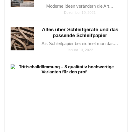
Moderne Ideen verändern die Art…
Dezember 19, 2021
Alles über Schleifgeräte und das
passende Schleifpapier
Als Schleifpapier bezeichnet man das…
Januar 13, 2022
Trit
–
8
qual
hoch
Vari
Tritt
–
8
qualit
hoch