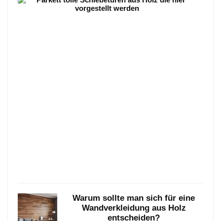
Park
–
8
Wun
Vari
die
sehr
beli
sind
Parke
–
6
wunde
Varia
…
Janua
25,
2021
Warum sollte man sich für eine
Wandverkleidung aus Holz
entscheiden?