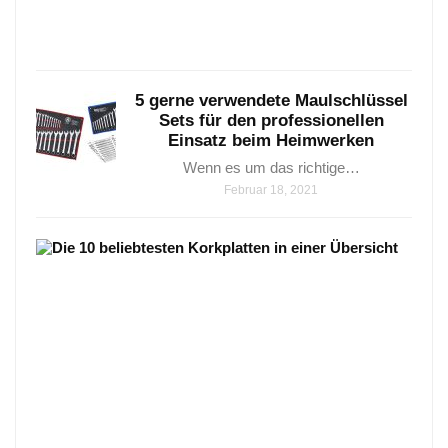
Janua
25,
2021
5 gerne verwendete Maulschlüssel
Sets für den professionellen
Einsatz beim Heimwerken
Wenn es um das richtige…
Februar 18, 2021
Die
9
beli
Kork
in
eine
Über
Die
9
belie