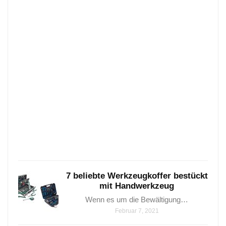
zum
Heiz
–
Hier
eine
eine
Über
5
wicht
Holzb
die
man
Janua
24,
2021
7 beliebte Werkzeugkoffer bestückt
mit Handwerkzeug
Wenn es um die Bewältigung…
Februar 7, 2021