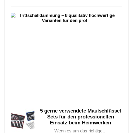
Trit
–
8
qual
hoch
Vari
Tritt
–
8
qualit
hoch
Janua
25,
2021
5 gerne verwendete Maulschlüssel
Sets für den professionellen
Einsatz beim Heimwerken
Wenn es um das richtige…