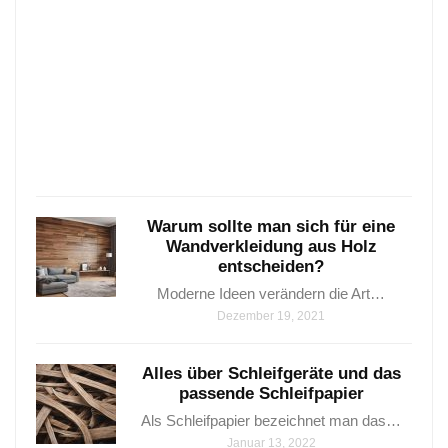
Parke
–
6
wunde
Varia
…
Janua
25,
2021
Warum sollte man sich für eine
Wandverkleidung aus Holz
entscheiden?
Moderne Ideen verändern die Art…
Dezember 19, 2021
Alles über Schleifgeräte und das
passende Schleifpapier
Als Schleifpapier bezeichnet man das…
Januar 13, 2022