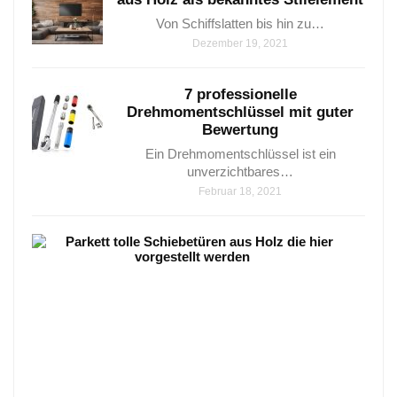
Von Schiffslatten bis hin zu…
Dezember 19, 2021
7 professionelle
Drehmomentschlüssel mit guter
Bewertung​
Ein Drehmomentschlüssel ist ein
unverzichtbares…
Februar 18, 2021
Park
–
8
Wun
Vari
die
sehr
beli
sind