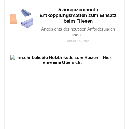
5 ausgezeichnete
Entkopplungsmatten zum Einsatz
beim Fliesen
Angesichts der heutigen Anforderungen
nach…
Januar 29, 2021
5
sehr
beli
Holz
zum
Heiz
–
Hier
eine
eine
Über
5
wicht