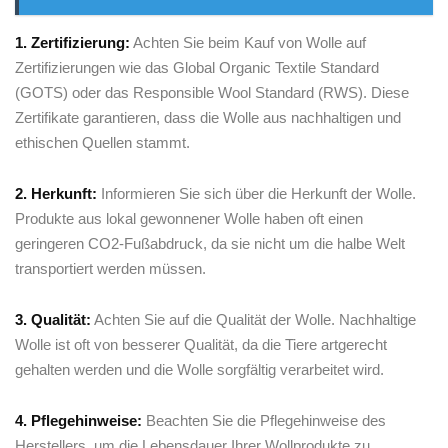
1.⁢ Zertifizierung:
Achten ⁢Sie beim Kauf ​von⁢ Wolle auf
Zertifizierungen‌ wie das Global⁤ Organic Textile ⁢Standard
⁣(GOTS) oder das Responsible Wool ‍Standard​ (RWS). Diese⁣
Zertifikate garantieren, dass die Wolle aus nachhaltigen ⁢und
ethischen Quellen ‌stammt.
2.‍ Herkunft:
Informieren ⁣Sie sich über die Herkunft der Wolle.⁣
Produkte aus ‍lokal gewonnener Wolle haben oft ⁤einen
geringeren CO2-Fußabdruck,⁤ da⁢ sie​ nicht ​um die halbe⁤ Welt
transportiert werden müssen.
3. Qualität:
⁢Achten ⁣Sie auf die Qualität der Wolle. Nachhaltige
Wolle ‍ist oft ⁤von besserer‌ Qualität, da⁢ die ⁣Tiere artgerecht⁢
gehalten werden und die​ Wolle sorgfältig verarbeitet⁢ wird.
4. Pflegehinweise:
Beachten Sie ⁢die ⁣Pflegehinweise des
Herstellers, um ‌die Lebensdauer Ihrer Wollprodukte zu⁢