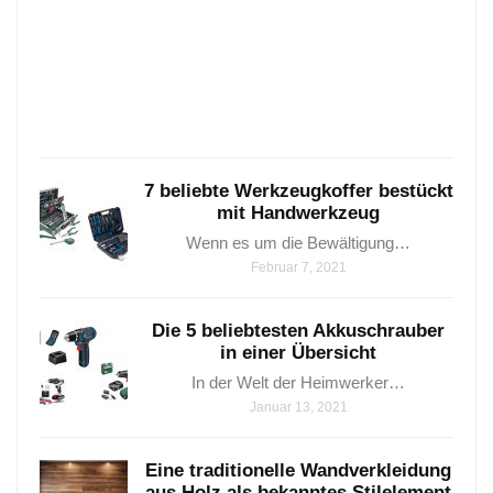
Holzb
die
man
Janua
24,
2021
7 beliebte Werkzeugkoffer bestückt
mit Handwerkzeug
Wenn es um die Bewältigung…
Februar 7, 2021
Die 5 beliebtesten Akkuschrauber
in einer Übersicht
In der Welt der Heimwerker…
Januar 13, 2021
Eine traditionelle Wandverkleidung
aus Holz als bekanntes Stilelement