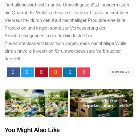
‌Tierhaltung wird nicht⁣ nur die Umwelt geschützt, sondern‌ auch
die‌ Qualität der Wolle verbessert. Darüber hinaus unterstützen‍
Verbraucher durch den Kauf nachhaltiger Produkte eine faire
Produktion und tragen somit⁢ zur Verbesserung der
Arbeitsbedingungen in der‍ Textilindustrie bei.
Zusammenfassend lässt sich sagen, dass nachhaltige Wolle
eine ‌sinnvolle ‍Investition für umweltbewusste Verbraucher‍
darstellt.
1009 Views
Sind Produkte aus recyceltem
Können Biokunststoffe eine
Polyvinylchlorid eine
umweltfreundliche Option für
umweltfreundliche Wahl für
Verpackungsmaterial sein?
den täglichen Gebrauch?
You Might Also Like