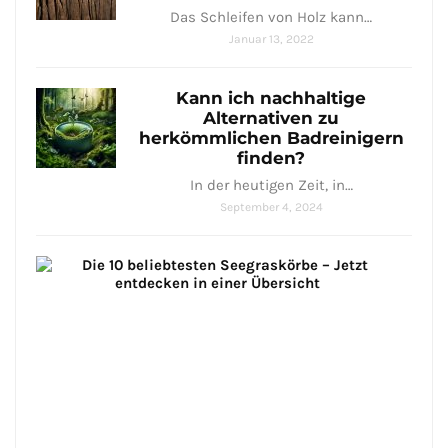
Das Schleifen von Holz kann…
Januar 13, 2022
Kann ich nachhaltige
Alternativen zu
herkömmlichen Badreinigern
finden?
In der heutigen Zeit, in…
September 4, 2024
Die
6
bel
See
–
Jetz
ent
in
ein
Übe