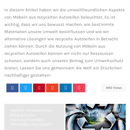
In diesem Artikel haben wir die umweltfreundlichen Aspekte⁣
von Möbeln ‍aus ⁤recycelten ⁢Autoreifen beleuchtet. Es ist
wichtig, dass ⁢wir​ uns bewusst machen, wie bestimmte
Materialien unsere Umwelt ‍beeinflussen und‍ wie wir
alternative ‍Lösungen ⁣wie recycelte Autoreifen⁣ in Betracht‌
ziehen können.⁤ Durch die Nutzung von Möbeln aus
recycelten ​Autoreifen können wir nicht nur ⁢Ressourcen
schonen, sondern ⁤auch unseren Beitrag zum⁢ Umweltschutz
leisten. Lassen Sie uns ‍gemeinsam die Welt ein Stückchen
nachhaltiger gestalten!
940 Views
Welche Vorteile bieten
Wie nachhaltig sind
Produkte aus
Produkte aus recyceltem
nachwachsenden
Aluminium?
Rohstoffen wie Sojaöl?