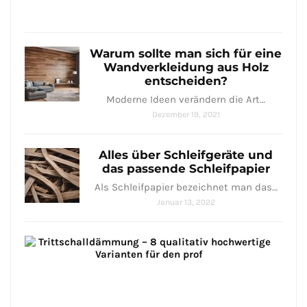
25,
2021
Warum sollte man sich für eine
Wandverkleidung aus Holz
entscheiden?
Moderne Ideen verändern die Art…
Dezember 19, 2021
Alles über Schleifgeräte und
das passende Schleifpapier
Als Schleifpapier bezeichnet man das…
Januar 13, 2022
Tri
–
8
qual
hoc