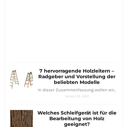
dei
Tre
Hand
aus
Holz
–
7…
Janua
25,
2021
7 hervorragende Holzleitern –
Radgeber und Vorstellung der
beliebten Modelle
In dieser Zusammenfassung wollen wir…
Januar 23, 2021
Welches Schleifgerät ist für die
Bearbeitung von Holz
geeignet?