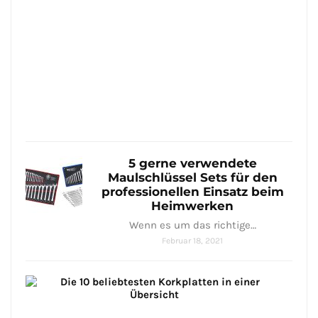
Var
Trit
–
8
quali
hoch
Janua
25,
2021
5 gerne verwendete
Maulschlüssel Sets für den
professionellen Einsatz beim
Heimwerken
Wenn es um das richtige…
Februar 18, 2021
Die
9
bel