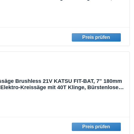
sem Motor, ohne Akku oder Ladegerät 102793
ssäge Brushless 21V KATSU FIT-BAT, 7" 180mm
 Elektro-Kreissäge mit 40T Klinge, Bürstenlosem
ne Akku oder Ladegerät 102795