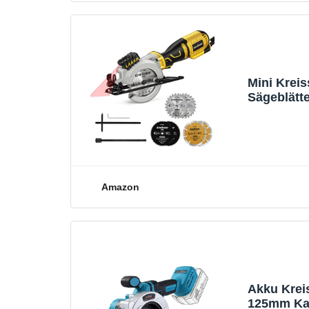
Mini Krei
Sägeblätt
Laserführu
Kunststoff
Amazon
Akku Krei
125mm Kab