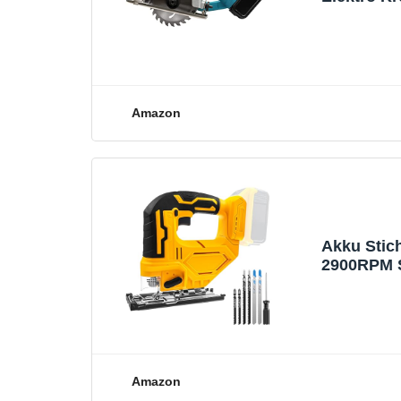
Handgefüh
Amazon
Akku Stich
2900RPM S
Schnitte, 
Gerade/Ku
Amazon