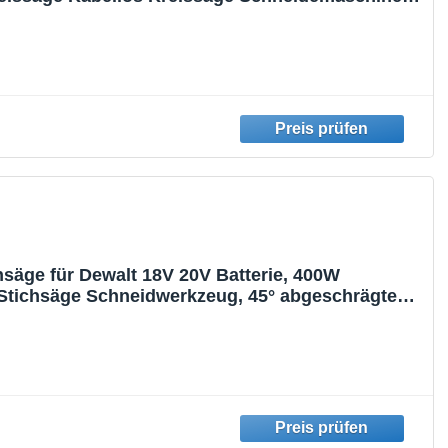
rte Kreissägen
säge für Dewalt 18V 20V Batterie, 400W
tichsäge Schneidwerkzeug, 45° abgeschrägte
3 Orbitalaktion, mit Stichsägeblätter für
rve/Kreissägen