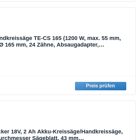
andkreissäge TE-CS 165 (1200 W, max. 55 mm,
 Ø 165 mm, 24 Zähne, Absaugadapter,
schlag, inkl. Führungsschiene)
ker 18V, 2 Ah Akku-Kreissäge/Handkreissäge,
rchmesser Sägeblatt, 43 mm