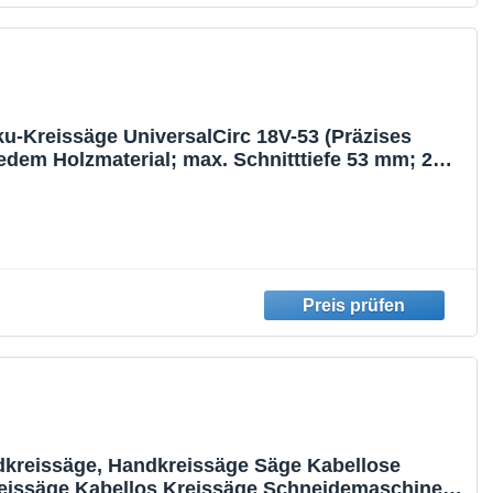
u-Kreissäge UniversalCirc 18V-53 (Präzises
edem Holzmaterial; max. Schnitttiefe 53 mm; 2
ngsschienenset; 18 Volt System; ohne Akku) –
ition
kreissäge, Handkreissäge Säge Kabellose
reissäge Kabellos Kreissäge Schneidemaschine,