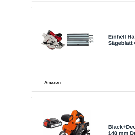
Einhell H
Sägeblatt
Parallelan
Amazon
Black+Dec
140 mm Du