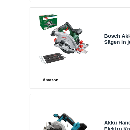
Bosch Akk
Sägen in j
tlg. Führu
Amazon Ed
Amazon
Akku Hand
Elektro K