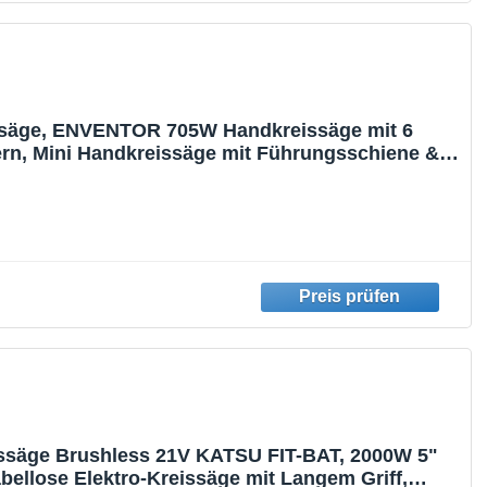
ssäge, ENVENTOR 705W Handkreissäge mit 6
ern, Mini Handkreissäge mit Führungsschiene &
ng, 3500RPM, Ideal für Holz, Weichmetall,
schnitte, Einhändiges Halten
ssäge Brushless 21V KATSU FIT-BAT, 2000W 5"
ellose Elektro-Kreissäge mit Langem Griff,