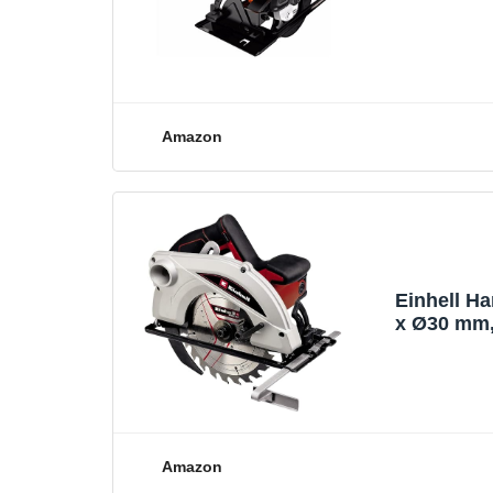
Schnitttie
BDCCS18
Amazon
Einhell H
x Ø30 mm, 
Spindelarr
Schnitttie
Amazon