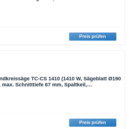
fenbereich bei 90 Grad inklusive Ladegerät,
andkreissäge TC-CS 1410 (1410 W, Sägeblatt Ø190
max. Schnitttiefe 67 mm, Spaltkeil,
etierung, werkzeuglose Einstellung von
fe und Neigungswinkel)