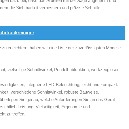
 tragen dazu bei, dass ‍das Arbeiten mit ⁤der Säge angenehm und
zudem die Sichtbarkeit verbessern und präzise⁢ Schnitte​
ochdruckreiniger
u erleichtern, ‍haben wir⁣ eine Liste der zuverlässigsten Modelle
eit, vielseitige Schnittwinkel, Pendelhubfunktion, werkzeugloser
windigkeiten,⁤ integrierte LED-Beleuchtung, leicht und kompakt.
hkeit, verschiedene ​Schnittwinkel, robuste Bauweise.
 überlegen Sie genau, welche Anforderungen Sie ⁣an das ‍Gerät⁤
ichtlich Leistung, Vielseitigkeit,⁢ Ergonomie‌ und
ekt zu treffen.