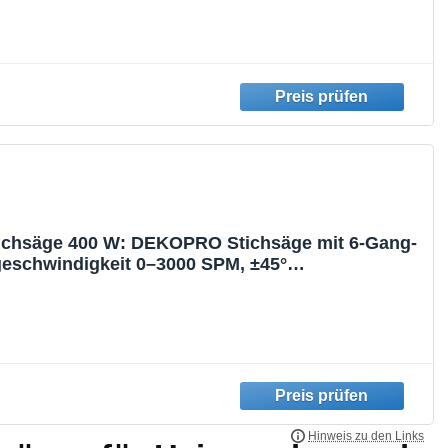
etall/Kunststoff
tichsäge 400 W: DEKOPRO Stichsäge mit 6-Gang-
geschwindigkeit 0–3000 SPM, ±45°
hnitt-Funktion Jigsaw, 8 Sägeblätter für Holz,
 Kunststoff