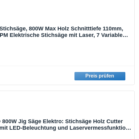
tichsäge, 800W Max Holz Schnitttiefe 110mm,
M Elektrische Stichsäge mit Laser, 7 Variable
gkeiten und 0-3 Orbital Position, 6 Blätter,
iden: -45 °bis 45
00W Jig Säge Elektro: Stichsäge Holz Cutter
mit LED-Beleuchtung und Laservermessfunktion
SPM, ±45° Schrägausschnitt, 10 Stk. Sägeblätter