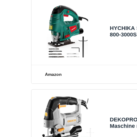
HYCHIKA S
800-3000SP
Geschwindi
Fasenschne
Amazon
DEKOPRO 8
Maschine 
-800–3000 