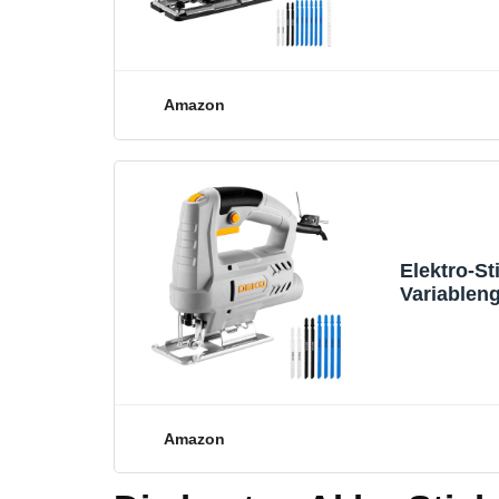
für Holz/M
Amazon
Elektro-S
Variablen
Schrägabsc
Metall und
Amazon