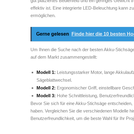
gut platziertes Bedienfeld und⁣ ein ⁣geringes Gewicht
effektiv ist. Eine integrierte‍ LED-Beleuchtung kann ⁢
ermöglichen.
Gerne gelesen
Finde hier die 10 besten H
Um Ihnen die Suche​ nach der besten Akku-Stichsäge z
auf dem Markt zusammengestellt:
Modell 1:
Leistungsstarker Motor, ⁣lange Akkulaufz
Sägeblattwechsel.
Modell 2:
Ergonomischer Griff, einstellbare Gesch
Modell 3:
Hohe ⁢Schnittleistung, Benutzerfreundlic
Bevor⁣ Sie sich für eine Akku-Stichsäge entscheiden,
haben. Vergleichen⁢ Sie die verschiedenen Modelle ⁤hins
⁤Benutzerfreundlichkeit, um die beste⁤ Wahl für Ihr Proj