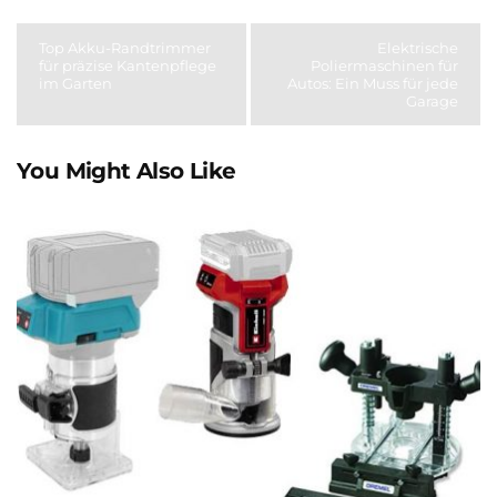
Top Akku-Randtrimmer
Elektrische
für präzise Kantenpflege
Poliermaschinen für
im Garten
Autos: Ein Muss für jede
Garage
You Might Also Like