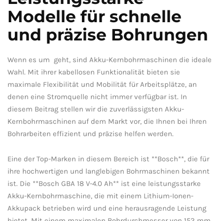
Modelle ​für schnelle
und präzise Bohrungen
Wenn⁣ es um ⁣ geht, ‍sind⁣ Akku-Kernbohrmaschinen die‍ ideale
Wahl. Mit ihrer ⁣kabellosen Funktionalität bieten sie
maximale⁢ Flexibilität⁤ und⁢ Mobilität⁤ für‍ Arbeitsplätze, an
‌denen eine‍ Stromquelle nicht ‍immer⁣ verfügbar ist. In
⁤diesem Beitrag stellen wir ​die‍ zuverlässigsten Akku-
Kernbohrmaschinen ​auf ​dem ‌Markt vor, die⁢ Ihnen bei ⁢Ihren
Bohrarbeiten⁤ effizient ⁣und ⁤präzise helfen werden.
Eine der Top-Marken‌ in ‌diesem⁢ Bereich ist‍ **Bosch**, die ‍für
ihre⁢ hochwertigen ⁣und langlebigen Bohrmaschinen‍ bekannt
ist. Die **Bosch‌ GBA‌ 18 V-4.0 ‌Ah** ist eine leistungsstarke
⁢Akku-Kernbohrmaschine, die ⁤mit einem ‍Lithium-Ionen-
Akkupack betrieben wird und eine​ herausragende⁣ Leistung
bietet. Mit einem maximalen Bohrdurchmesser von ⁤152⁢ mm