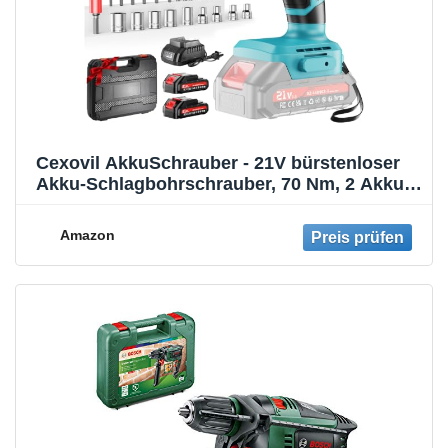
Cexovil AkkuSchrauber - 21V bürstenloser
Akku-Schlagbohrschrauber, 70 Nm, 2 Akkus
2,0 Ah, 25+3 Drehmomentstufen, 2 Gang,
kabelloser Schrauber, LED-Licht, 10 mm
Amazon
Bohrfutter, für Reparatur & DIY