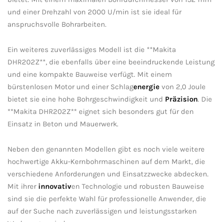
und einer Drehzahl von 2000 U/min ist‌ sie ideal für‍
anspruchsvolle⁣ Bohrarbeiten.
Ein weiteres⁢ zuverlässiges Modell ist die **Makita‍
DHR202Z**,‌ die ebenfalls ⁤über eine‍ beeindruckende Leistung
und eine kompakte ‍Bauweise⁤ verfügt. ‌Mit einem
⁣bürstenlosen⁢ Motor und einer Schlag
energie
‌ von 2,0 Joule
bietet sie eine hohe ‍Bohrgeschwindigkeit und ⁤
Präzision
. Die
**Makita DHR202Z** eignet sich‌ besonders gut ⁣für⁢ den
Einsatz in Beton und ⁤Mauerwerk.
Neben ​den‌ genannten⁢ Modellen gibt⁢ es ‍noch viele weitere
hochwertige Akku-Kernbohrmaschinen auf ⁣dem‍ Markt, ‌die
verschiedene Anforderungen und‍ Einsatzzwecke abdecken.
Mit​ ihrer
innovativ
en ⁢Technologie und‌ robusten ‍Bauweise
⁢sind sie die perfekte Wahl für professionelle ⁣Anwender, die
‍auf ⁣der ​Suche nach zuverlässigen⁢ und ⁢leistungsstarken