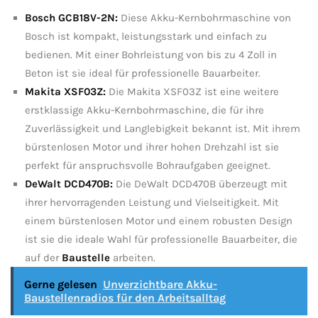
Bosch ⁤GCB18V-2N:
Diese Akku-Kernbohrmaschine von
Bosch ist kompakt, leistungsstark⁣ und einfach zu
bedienen. Mit einer⁤ Bohrleistung‌ von⁣ bis zu ​4 Zoll​ in
Beton ⁢ist⁣ sie ideal⁤ für​ professionelle Bauarbeiter.
Makita XSF03Z:
Die Makita XSF03Z ist eine weitere
erstklassige Akku-Kernbohrmaschine, die für⁢ ihre
‌Zuverlässigkeit und Langlebigkeit bekannt ist.⁢ Mit ihrem‍
bürstenlosen Motor und ihrer ‍hohen‌ Drehzahl ist⁢ sie
perfekt ‍für anspruchsvolle⁢ Bohraufgaben geeignet.
DeWalt DCD470B:
Die DeWalt DCD470B überzeugt mit
‌ihrer hervorragenden ⁢Leistung und Vielseitigkeit. Mit
⁣einem bürstenlosen Motor ⁢und ⁢einem robusten Design
ist sie die‍ ideale Wahl für professionelle ‍Bauarbeiter, die
auf der
Baustelle
arbeiten.
Gerne gelesen
Unverzichtbare Akku-
Baustellenradios für den Arbeitsalltag