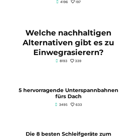
4196
197
Welche nachhaltigen
Alternativen gibt es zu
Einwegrasierern?
8193
339
5 hervorragende Unterspannbahnen
fürs Dach
3495
633
Die 8 besten Schleifgeräte zum