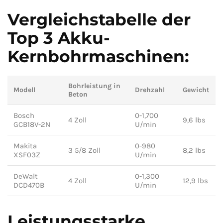
Vergleichstabelle⁢ der
Top 3 Akku-
Kernbohrmaschinen:
Bohrleistung in
Modell
Drehzahl
Gewicht
Beton
Bosch
0-1,700⁢
4 Zoll
9,6 lbs
GCB18V-2N
U/min
Makita
0-980⁢
3 5/8 Zoll
8,2 lbs
XSF03Z
U/min
DeWalt
0-1,300
4 Zoll
12,9 lbs
DCD470B
U/min
Leistungsstarke