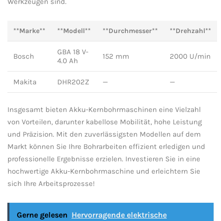
Werkzeugen sind.
**Marke**
**Modell**
**Durchmesser**
**Drehzahl**
GBA 18 ‌V-
Bosch
152 mm
2000 U/min
4.0 Ah
Makita
DHR202Z
—
—
Insgesamt bieten Akku-Kernbohrmaschinen⁣ eine Vielzahl
⁢von Vorteilen,‍ darunter ⁤kabellose​ Mobilität, hohe Leistung
und Präzision.​ Mit den zuverlässigsten‌ Modellen​ auf dem‌
Markt können Sie‍ Ihre Bohrarbeiten effizient erledigen und
‍professionelle Ergebnisse ‌erzielen. ⁣Investieren Sie in eine‌
hochwertige Akku-Kernbohrmaschine und erleichtern ‍Sie
⁤sich Ihre ⁢Arbeitsprozesse!
Gerne gelesen
Hervorragende elektrische