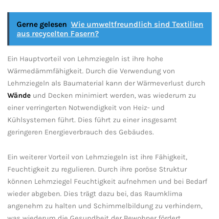
Gerne gelesen
Wie umweltfreundlich sind Textilien
aus recycelten Fasern?
Ein‌ Hauptvorteil von ‌Lehmziegeln ist ihre ‌hohe ​
Wärmedämmfähigkeit. Durch die ‌Verwendung von​
Lehmziegeln ‍als Baumaterial ​kann der Wärmeverlust durch ​
Wände
‌und Decken ⁢minimiert werden, was ⁤wiederum‌ zu
einer verringerten Notwendigkeit von Heiz-‍ und
Kühlsystemen führt. Dies ​führt zu einer insgesamt​
geringeren Energieverbrauch des ⁢Gebäudes.
Ein weiterer Vorteil von Lehmziegeln ist ihre Fähigkeit,
Feuchtigkeit ⁣zu ​regulieren. ​Durch ihre​ poröse Struktur ​
können Lehmziegel Feuchtigkeit aufnehmen​ und bei Bedarf
wieder‍ abgeben. ‍Dies trägt dazu⁢ bei, ⁢das Raumklima​
angenehm zu halten und⁢ Schimmelbildung zu verhindern,⁣
was⁣ wiederum ⁣die Gesundheit der ⁢Bewohner fördert.