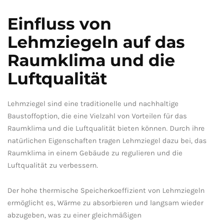
Einfluss von
⁣Lehmziegeln​ auf ⁢das⁢
Raumklima und die
Luftqualität
Lehmziegel sind ⁢eine traditionelle und nachhaltige⁤
Baustoffoption, die eine ⁣Vielzahl von Vorteilen für das
Raumklima ⁢und die Luftqualität⁤ bieten‌ können. Durch ihre
natürlichen Eigenschaften tragen Lehmziegel dazu bei, das
Raumklima in einem Gebäude zu​ regulieren und die
Luftqualität zu verbessern.
Der hohe thermische Speicherkoeffizient von Lehmziegeln
ermöglicht es, Wärme zu absorbieren⁣ und langsam‍ wieder
‍abzugeben, was zu einer gleichmäßigen