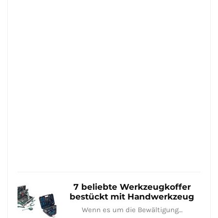
Holz
zu
Hei
–
Hie
ein
ein
Übe
5
wich
Holzb
die
man
Janua
24,
2021
7 beliebte Werkzeugkoffer
bestückt mit Handwerkzeug
Wenn es um die Bewältigung…