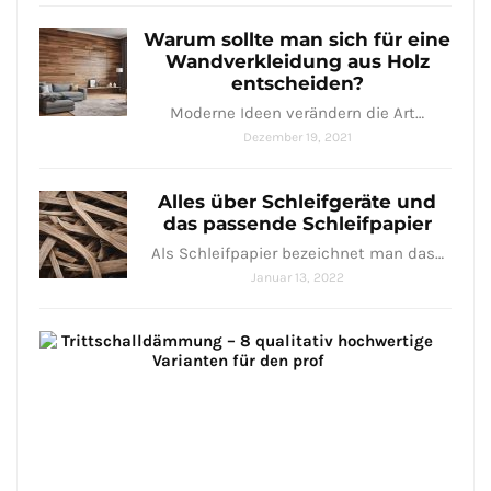
Warum sollte man sich für eine
Wandverkleidung aus Holz
entscheiden?
Moderne Ideen verändern die Art…
Dezember 19, 2021
Alles über Schleifgeräte und
das passende Schleifpapier
Als Schleifpapier bezeichnet man das…
Januar 13, 2022
Tri
–
8
qual
hoc
Var
Trit