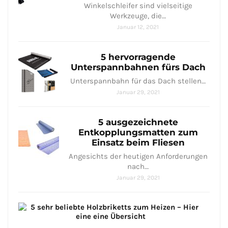
Winkelschleifer sind vielseitige
Werkzeuge, die…
Januar 12, 2021
5 hervorragende
Unterspannbahnen fürs Dach
Unterspannbahn für das Dach stellen…
Januar 29, 2021
5 ausgezeichnete
Entkopplungsmatten zum
Einsatz beim Fliesen
Angesichts der heutigen Anforderungen
nach…
Januar 29, 2021
5
seh
bel