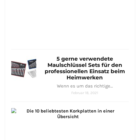
–
8
quali
hoch
Janua
25,
2021
5 gerne verwendete
Maulschlüssel Sets für den
professionellen Einsatz beim
Heimwerken
Wenn es um das richtige…
Februar 18, 2021
Die
9
bel
Kor
in