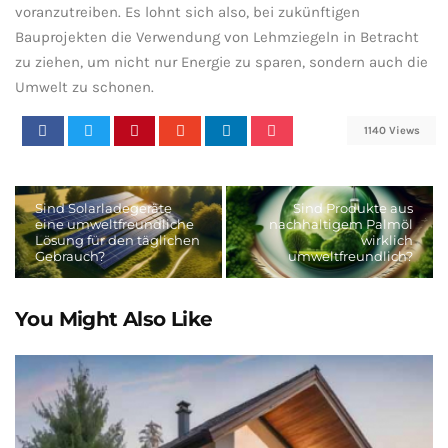
voranzutreiben. Es lohnt sich ⁢also,⁢ bei zukünftigen
Bauprojekten die Verwendung​ von Lehmziegeln in Betracht
zu ziehen, um nicht nur Energie ⁤zu sparen, sondern auch die
Umwelt zu schonen.
1140 Views
Sind Solarladegeräte
Sind Produkte aus
eine umweltfreundliche
nachhaltigem Palmöl
Lösung für den täglichen
wirklich
Gebrauch?
umweltfreundlich?
You Might Also Like