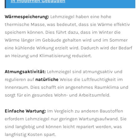
in modernen Gebäuden
Wärmespeicherung:
Lehmziegel haben eine hohe
thermische Masse,‌ was bedeutet, dass‍ sie Wärme effektiv
speichern können. Dies führt dazu, ⁤dass im Winter die
Wärme länger im Gebäude gehalten wird und im Sommer
‍eine kühlende​ Wirkung erzielt wird.⁣ Dadurch wird ⁢der​ Bedarf⁤
an ⁣Heizung ⁢und Klimatisierung reduziert.
Atmungsaktivität:
Lehmziegel sind ⁤atmungsaktiv und
regulieren auf
natürliche
⁤ Weise die Luftfeuchtigkeit im
Innenraum. Dies schafft ein⁤ angenehmes Raumklima und​
sorgt ⁤für ein gesundes Wohn- und⁢ Arbeitsumfeld.
Einfache‍ Wartung:
Im Vergleich ‌zu anderen ‍Baustoffen
erfordern⁤ Lehmziegel nur geringen Wartungsaufwand. Sie
sind langlebig⁣ und können leicht ⁢repariert​ werden, ‍was
langfristig Kosten​ spart.