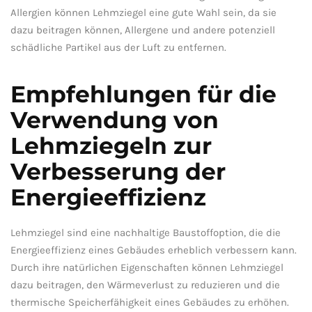
Allergien können Lehmziegel eine gute Wahl sein, da sie
dazu beitragen können, Allergene und ⁤andere​ potenziell
schädliche Partikel aus der Luft ‍zu entfernen.
Empfehlungen​ für die
Verwendung⁢ von
⁤Lehmziegeln zur
Verbesserung der
Energieeffizienz
Lehmziegel sind ‍eine nachhaltige​ Baustoffoption, die die⁣
Energieeffizienz eines Gebäudes erheblich⁣ verbessern kann.
⁣Durch ihre ⁣natürlichen ⁤Eigenschaften können‌ Lehmziegel⁢
dazu beitragen, ⁤den ⁢Wärmeverlust ⁣zu reduzieren und die‍
thermische ⁢Speicherfähigkeit ⁤eines Gebäudes zu erhöhen.