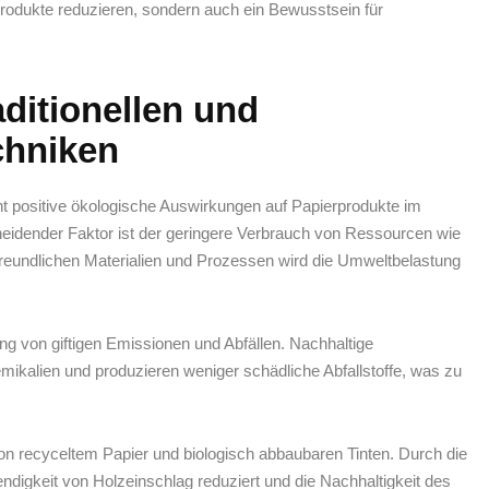
rodukte reduzieren, sondern auch ‍ein Bewusstsein ⁤für
aditionellen ⁤und
chniken
icht positive ökologische Auswirkungen​ auf Papierprodukte im
heidender‍ Faktor ist der‍ geringere⁢ Verbrauch von‍ Ressourcen ⁤wie
reundlichen Materialien und​ Prozessen wird die Umweltbelastung
ung von giftigen Emissionen und ⁣Abfällen. Nachhaltige
mikalien und produzieren weniger schädliche Abfallstoffe, was zu
 von ​recyceltem Papier und biologisch abbaubaren Tinten. Durch die
ndigkeit⁢ von Holzeinschlag reduziert und die Nachhaltigkeit des