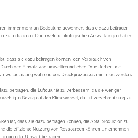
ren immer mehr ⁣an Bedeutung gewonnen,‌ da sie dazu beitragen⁢
ion zu reduzieren. ⁣Doch welche ökologischen Auswirkungen haben‍
ist, dass ‌sie‍ dazu beitragen können, den Verbrauch von
 Durch den Einsatz⁢ von umweltfreundlichen Druckfarben, ‌die
‍ Umweltbelastung während des ‍Druckprozesses⁢ minimiert werden.
zu beitragen, die ⁤Luftqualität zu verbessern, da sie weniger
 ⁤wichtig in Bezug‌ auf den ⁤Klimawandel, da Luftverschmutzung ⁣zu
ken ist,​ dass sie dazu‌ beitragen können, die Abfallproduktion ⁢zu ​
und die effiziente ⁢Nutzung von ⁢Ressourcen können Unternehmen
chonung ‍der Umwelt beitragen.