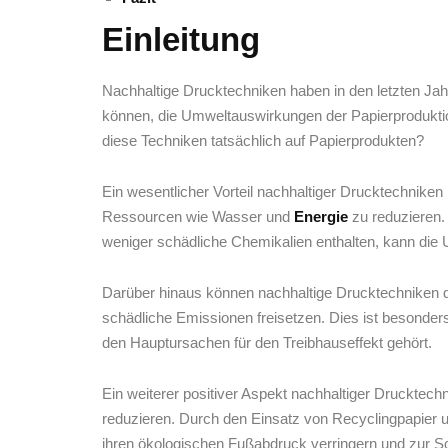
Einleitung
Nachhaltige Drucktechniken haben in den letzten Jah
können, die Umweltauswirkungen⁣ der ‌Papierprodukt
diese Techniken tatsächlich auf Papierprodukten?
Ein wesentlicher Vorteil nachhaltiger Drucktechniken 
Ressourcen⁣ wie Wasser ​und
Energie
zu ⁣reduzieren.
weniger‍ schädliche Chemikalien enthalten, kann die
Darüber‍ hinaus können nachhaltige Drucktechniken da
schädliche Emissionen⁤ freisetzen. Dies ist besonders
⁣den Hauptursachen für ‍den Treibhauseffekt gehört.
Ein ⁤weiterer positiver Aspekt nachhaltiger Drucktechni
reduzieren. Durch den Einsatz von ‍Recyclingpapier 
ihren ökologischen Fußabdruck verringern und zur S