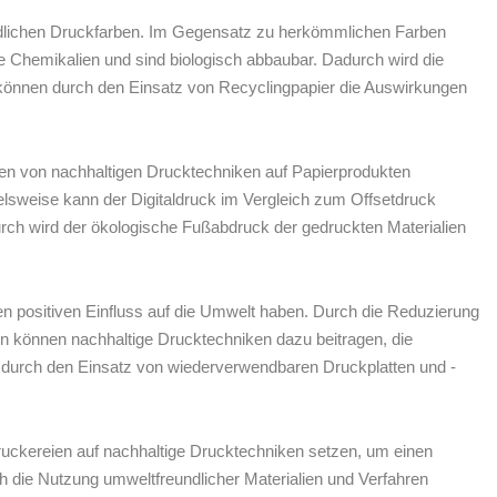
ndlichen ‍Druckfarben. ⁤Im Gegensatz zu​ herkömmlichen Farben
he Chemikalien und sind biologisch⁤ abbaubar. Dadurch wird die
 können durch den Einsatz von⁣ Recyclingpapier ⁢die Auswirkungen
gen von nachhaltigen‍ Drucktechniken ‍auf Papierprodukten‍
ielsweise kann ‌der Digitaldruck im Vergleich⁣ zum Offsetdruck
ch‍ wird der ökologische Fußabdruck ⁢der ⁤gedruckten ⁣Materialien
 positiven Einfluss⁣ auf die ⁤Umwelt haben. ​Durch die Reduzierung
n können nachhaltige⁢ Drucktechniken dazu beitragen,⁣ die
urch den Einsatz ‌von wiederverwendbaren⁣ Druckplatten und -
Druckereien auf nachhaltige Drucktechniken setzen, um einen
 die ⁣Nutzung umweltfreundlicher⁤ Materialien und ⁢Verfahren