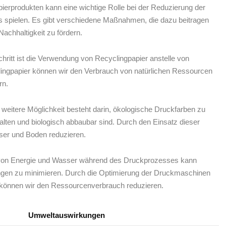
ierprodukten kann eine wichtige Rolle bei der Reduzierung ⁤der
 spielen. Es gibt verschiedene Maßnahmen, die dazu beitragen
achhaltigkeit zu fördern.
chritt ist die Verwendung von‌ Recyclingpapier‌ anstelle von
ngpapier ⁣können wir den‌ Verbrauch ⁢von natürlichen⁤ Ressourcen‌
rn.
weitere Möglichkeit besteht darin, ökologische Druckfarben zu
en‍ und biologisch ⁤abbaubar sind. Durch ‍den⁤ Einsatz dieser⁤
ser‍ und Boden⁢ reduzieren.
von⁢ Energie‍ und⁢ Wasser während des Druckprozesses ⁤kann‌
ngen zu‍ minimieren.​ Durch ⁣die Optimierung ‌der Druckmaschinen
 ⁤können⁤ wir den Ressourcenverbrauch reduzieren.
Umweltauswirkungen